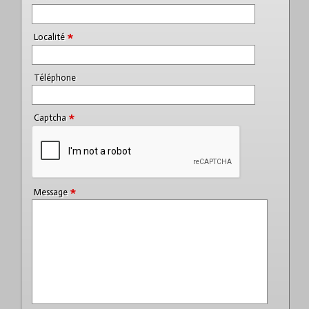
*
Localité
Téléphone
*
Captcha
*
Message